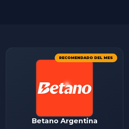
RECOMENDADO DEL MES
Betano Argentina