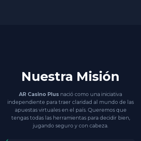
Nuestra Misión
AR Casino Plus
nació como una iniciativa
independiente para traer claridad al mundo de las
apuestas virtuales en el país. Queremos que
tengas todas las herramientas para decidir bien,
jugando seguro y con cabeza.