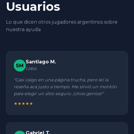
Usuarios
Lo que dicen otros jugadores argentinos sobre
nuestra ayuda
Santiago M.
SM
CABA
"Casi caigo en una página trucha, pero leí la
reseña acá justo a tiempo. Me sirvió un montón
para elegir un sitio seguro. ¡Unos genios!"
★★★★★
Gabriel T.