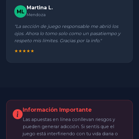
Martina L.
ML
Mendoza
"La sección de juego responsable me abrió los
ojos. Ahora lo tomo solo como un pasatiempo y
respeto mis límites. Gracias por la info."
★★★★★
Información Importante
Las apuestas en línea conllevan riesgos y
pueden generar adicción. Si sentís que el
juego está interfiriendo con tu vida diaria o