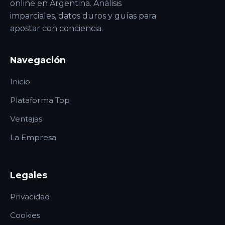
online en Argentina. Análisis
imparciales, datos duros y guías para
apostar con conciencia.
Navegación
Inicio
Plataforma Top
Ventajas
La Empresa
Legales
Privacidad
Cookies